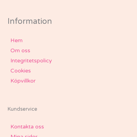
b
a
t
u
o
g
e
b
o
r
r
e
k
a
-
m
Information
f
Hem
Om oss
Integritetspolicy
Cookies
Köpvillkor
Kundservice
Kontakta oss
Mina sidor