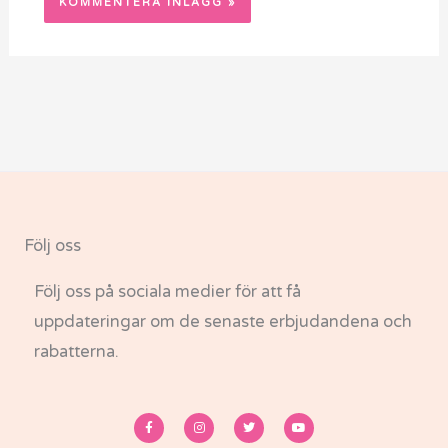
Följ oss
Följ oss på sociala medier för att få
uppdateringar om de senaste erbjudandena och
rabatterna.
F
I
T
Y
a
n
w
o
c
s
i
u
e
t
t
t