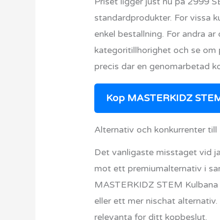
Priset ligger just nu pa 2999 
standardprodukter. For vissa ku
enkel bestallning. For andra ar
kategoritillhorighet och se o
precis dar en genomarbetad ko
Kop MASTERKIDZ STEM K
Alternativ och konkurrenter 
Det vanligaste misstaget vid ja
mot ett premiumalternativ i sa
MASTERKIDZ STEM Kulbana Bygg
eller ett mer nischat alternati
relevanta for ditt kopbeslut.