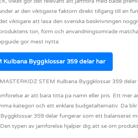
SEK, vilket gor det relevant att jamfora med bade prem
nder ar den viktigaste faktorn direkt tillgang till en 
 det viktigare att lasa den svenska beskrivningen noggr
m produktens ton, form och anvandningsomrade matchar
pguide gor mest nytta.
ulbana Byggklossar 359 delar har
till MASTERKIDZ STEM Kulbana Byggklossar 359 delar
mforelse ar att bara titta pa namn eller pris. Ett mer 
mma kategori och ett enklare budgetalternativ. Da blir
klossar 359 delar fungerar som ett balanserat mell
v. Den typen av jamforelse hjalper dig att se om produkt