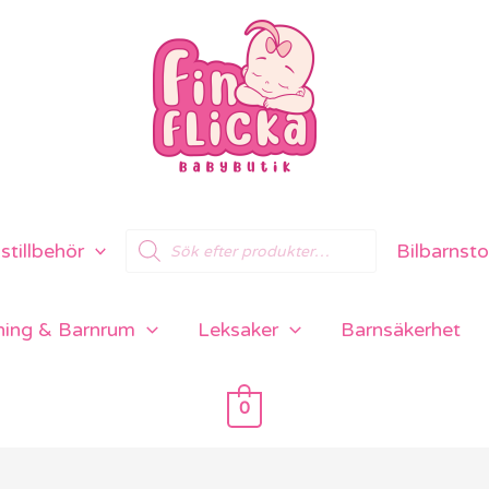
Products
tillbehör
Bilbarnsto
search
ning & Barnrum
Leksaker
Barnsäkerhet
0