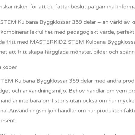
nskar risken for att du fattar beslut pa gammal informa
M Kulbana Byggklossar 359 delar – en värld av kreat
 kombinerar lekfullhet med pedagogiskt värde, perfekt
 flöda fritt med MASTERKIDZ STEM Kulbana Byggklossar
het att fritt skapa färgglada mönster, bilder och spän
u koper
EM Kulbana Byggklossar 359 delar med andra produk
dget och anvandningsmiljo. Behov handlar om vem produ
andlar inte bara om listpris utan ocksa om hur mycket
rna. Anvandningsmiljon handlar om hur produkten fak
resent.