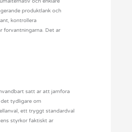
iumalternativ och enklare
fungerande produktlank och
ant, kontrollera
 forvantningarna. Det ar
anvandbart satt ar att jamfora
 det tydligare om
anval, ett tryggt standardval
ens styrkor faktiskt ar