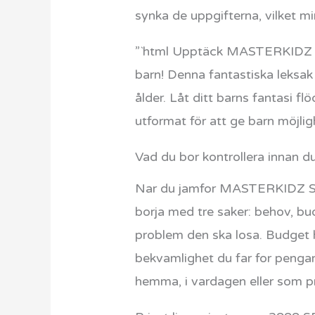
synka de uppgifterna, vilket mi
”`html Upptäck MASTERKIDZ STE
barn! Denna fantastiska leksak
ålder. Låt ditt barns fantasi
utformat för att ge barn möjlig
Vad du bor kontrollera innan d
Nar du jamfor MASTERKIDZ ST
borja med tre saker: behov, bu
problem den ska losa. Budget h
bekvamlighet du far for penga
hemma, i vardagen eller som p