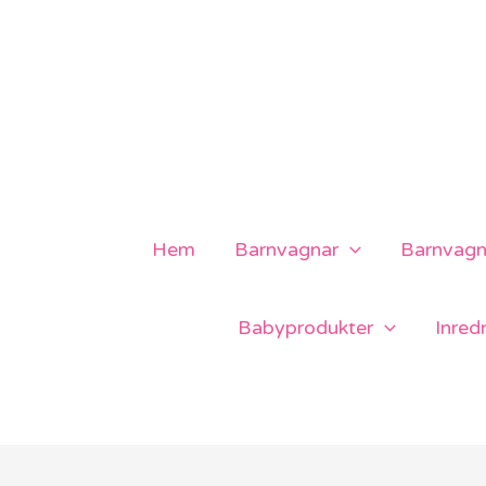
Hoppa
till
innehåll
Hem
Barnvagnar
Barnvagns
Babyprodukter
Inred