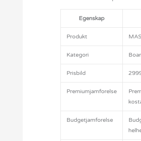
Egenskap
Produkt
MAST
Kategori
Boar
Prisbild
299
Premiumjamforelse
Prem
kost
Budgetjamforelse
Budg
helh