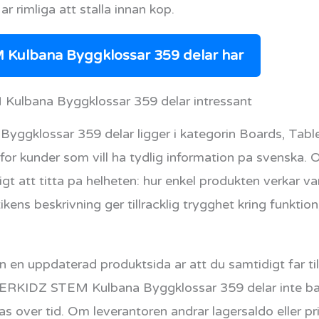
ar rimliga att stalla innan kop.
ulbana Byggklossar 359 delar har
ulbana Byggklossar 359 delar intressant
klossar 359 delar ligger i kategorin Boards, Tabl
for kunder som vill ha tydlig information pa svenska. 
tigt att titta pa helheten: hur enkel produkten verkar v
kens beskrivning ger tillracklig trygghet kring funktion
 en uppdaterad produktsida ar att du samtidigt far tillg
ERKIDZ STEM Kulbana Byggklossar 359 delar inte bara
jas over tid. Om leverantoren andrar lagersaldo eller p