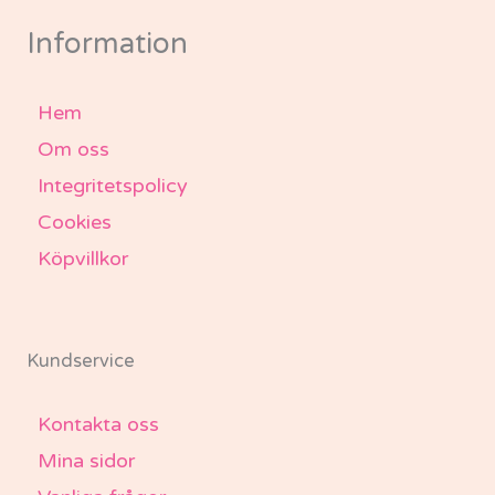
o
r
r
e
k
a
-
m
Information
f
Hem
Om oss
Integritetspolicy
Cookies
Köpvillkor
Kundservice
Kontakta oss
Mina sidor