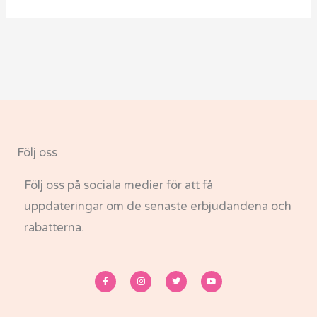
Följ oss
Följ oss på sociala medier för att få
uppdateringar om de senaste erbjudandena och
rabatterna.
F
I
T
Y
a
n
w
o
c
s
i
u
e
t
t
t
b
a
t
u
o
g
e
b