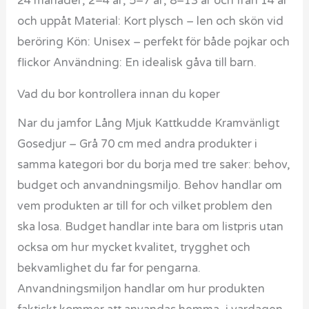
24 månader, 2–4 år, 5–7 år, 8–13 år och från 14 år
och uppåt Material: Kort plysch – len och skön vid
beröring Kön: Unisex – perfekt för både pojkar och
flickor Användning: En idealisk gåva till barn.
Vad du bor kontrollera innan du koper
Nar du jamfor Lång Mjuk Kattkudde Kramvänligt
Gosedjur – Grå 70 cm med andra produkter i
samma kategori bor du borja med tre saker: behov,
budget och anvandningsmiljo. Behov handlar om
vem produkten ar till for och vilket problem den
ska losa. Budget handlar inte bara om listpris utan
ocksa om hur mycket kvalitet, trygghet och
bekvamlighet du far for pengarna.
Anvandningsmiljon handlar om hur produkten