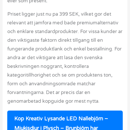
eller som present.
Priset ligger just nu pa 399 SEK, vilket gor det
relevant att jamfora med bade premiumalternativ
och enklare standardprodukter. For vissa kunder ar
den viktigaste faktorn direkt tillgang till en
fungerande produktlank och enkel bestallning. For
andra ar det viktigare att lasa den svenska
beskrivningen noggrant, kontrollera
kategoritillhorighet och se om produktens ton,
form och anvandningsomrade matchar
forvantningarna. Det ar precis dar en
genomarbetad kopguide gor mest nytta.
Kop Kreativ Lysande LED Nallebjörn –
Mjukisdjur i Plysch – Brunbjörn har