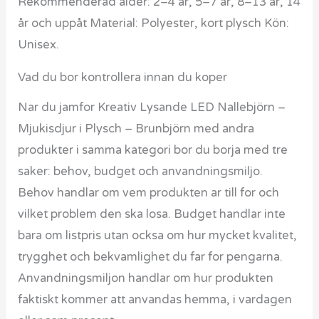
Rekommenderad ålder: 2–4 år, 5–7 år, 8–13 år, 14
år och uppåt Material: Polyester, kort plysch Kön:
Unisex.
Vad du bor kontrollera innan du koper
Nar du jamfor Kreativ Lysande LED Nallebjörn –
Mjukisdjur i Plysch – Brunbjörn med andra
produkter i samma kategori bor du borja med tre
saker: behov, budget och anvandningsmiljo.
Behov handlar om vem produkten ar till for och
vilket problem den ska losa. Budget handlar inte
bara om listpris utan ocksa om hur mycket kvalitet,
trygghet och bekvamlighet du far for pengarna.
Anvandningsmiljon handlar om hur produkten
faktiskt kommer att anvandas hemma, i vardagen