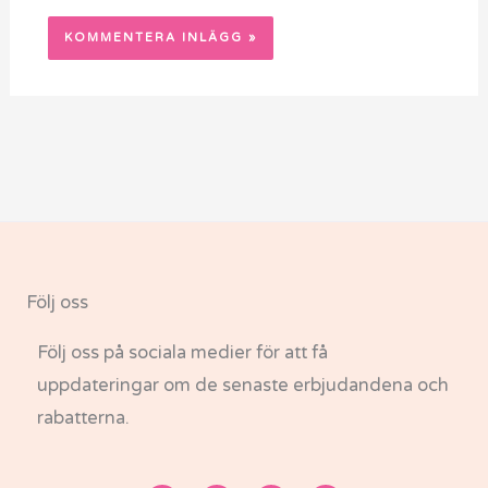
Följ oss
Följ oss på sociala medier för att få
uppdateringar om de senaste erbjudandena och
rabatterna.
F
I
T
Y