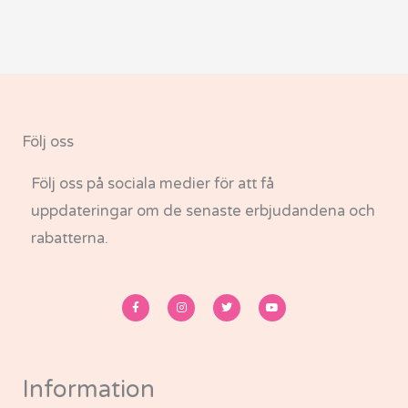
Följ oss
Följ oss på sociala medier för att få
uppdateringar om de senaste erbjudandena och
rabatterna.
F
I
T
Y
a
n
w
o
c
s
i
u
e
t
t
t
b
a
t
u
o
g
e
b
o
r
r
e
k
a
-
m
Information
f