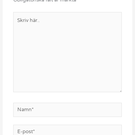
Obligatoriska fält är märkta
*
Skriv
här..
Namn*
E-