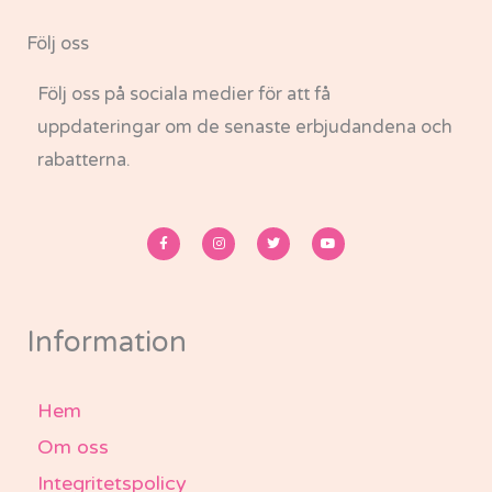
Följ oss
Följ oss på sociala medier för att få
uppdateringar om de senaste erbjudandena och
rabatterna.
F
I
T
Y
a
n
w
o
c
s
i
u
e
t
t
t
b
a
t
u
o
g
e
b
o
r
r
e
k
a
-
m
Information
f
Hem
Om oss
Integritetspolicy