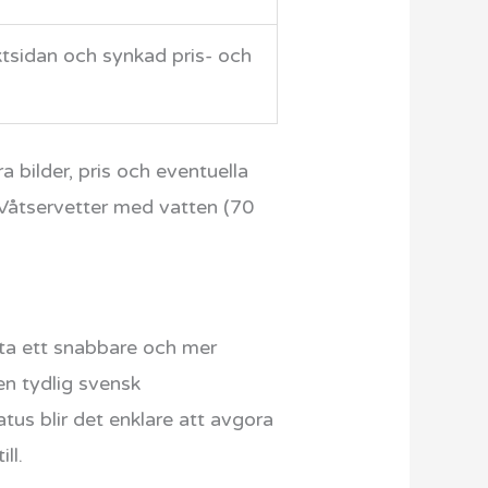
ktsidan och synkad pris- och
a bilder, pris och eventuella
 Våtservetter med vatten (70
atta ett snabbare och mer
en tydlig svensk
atus blir det enklare att avgora
ll.