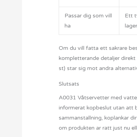
Passar dig som vill
Ett 
ha
lage
Om du vill fatta ett sakrare be
kompletterande detaljer direkt
st) star sig mot andra alternat
Slutsats
A0031 Våtservetter med vatten 
informerat kopbeslut utan att 
sammanstallning, koplankar dire
om produkten ar ratt just nu el