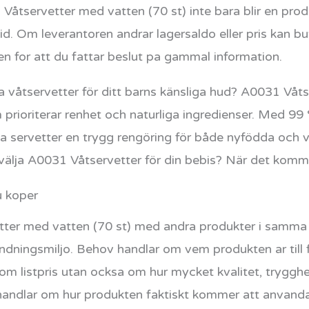
Våtservetter med vatten (70 st) inte bara blir en prod
tid. Om leverantoren andrar lagersaldo eller pris kan b
ken for att du fattar beslut pa gammal information.
våtservetter för ditt barns känsliga hud? A0031 Våtse
m prioriterar renhet och naturliga ingredienser. Med 9
 servetter en trygg rengöring för både nyfödda och 
välja A0031 Våtservetter för din bebis? När det kommer
u koper
ter med vatten (70 st) med andra produkter i samma 
dningsmiljo. Behov handlar om vem produkten ar till 
 om listpris utan ocksa om hur mycket kvalitet, tryggh
andlar om hur produkten faktiskt kommer att anvanda