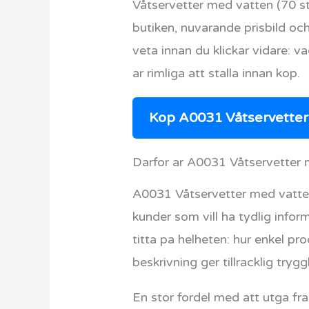
Våtservetter med vatten (70 s
butiken, nuvarande prisbild oc
veta innan du klickar vidare: va
ar rimliga att stalla innan kop.
Kop A0031 Våtservetter 
Darfor ar A0031 Våtservetter m
A0031 Våtservetter med vatten 
kunder som vill ha tydlig infor
titta pa helheten: hur enkel pr
beskrivning ger tillracklig try
En stor fordel med att utga fran