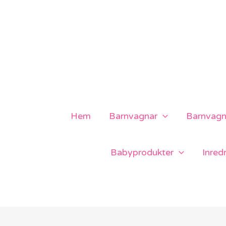
Hoppa
till
innehåll
Hem
Barnvagnar
Barnvagns
Babyprodukter
Inred