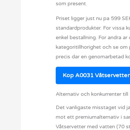
som present.
Priset ligger just nu pa 599 S
standardprodukter. For vissa ku
enkel bestallning. For andra ar
kategoritillhorighet och se o
precis dar en genomarbetad ko
Kop A0031 Våtservetter 
Alternativ och konkurrenter ti
Det vanligaste misstaget vid ja
mot ett premiumalternativ i sa
Våtservetter med vatten (70 st)