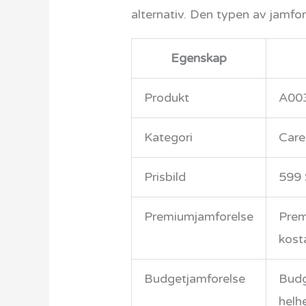
alternativ. Den typen av jamfor
Egenskap
Produkt
A003
Kategori
Care
Prisbild
599
Premiumjamforelse
Prem
kost
Budgetjamforelse
Budg
helh