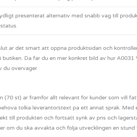
tydligt presenterat alternativ med snabb vag till produ
rstatus.
slut ar det smart att oppna produktsidan och kontroller
 i butiken. Da far du en mer konkret bild av hur A0031
iv du overvager.
(70 st) ar framfor allt relevant for kunder som vill f
behova tolka leverantorstext pa ett annat sprak. Med 
kt till produkten och fortsatt synk av pris och lagerst
ler om du ska avvakta och folja utvecklingen en stund ti