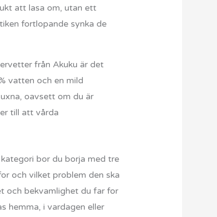
ukt att lasa om, utan ett
utiken fortlopande synka de
rvetter från Akuku är det
9 % vatten och en mild
vuxna, oavsett om du är
 till att vårda
kategori bor du borja med tre
for och vilket problem den ska
et och bekvamlighet du far for
s hemma, i vardagen eller