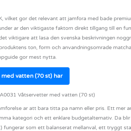
EK, vilket gor det relevant att jamfora med bade premi
nder ar den viktigaste faktorn direkt tillgang till en 
 det viktigare att lasa den svenska beskrivningen noggr
m produktens ton, form och anvandningsomrade matchar
pguide gor mest nytta.
med vatten (70 st) har
ll A0031 Våtservetter med vatten (70 st)
mforelse ar att bara titta pa namn eller pris. Ett mer 
mma kategori och ett enklare budgetalternativ. Da bli
 fungerar som ett balanserat mellanval, ett tryggt sta