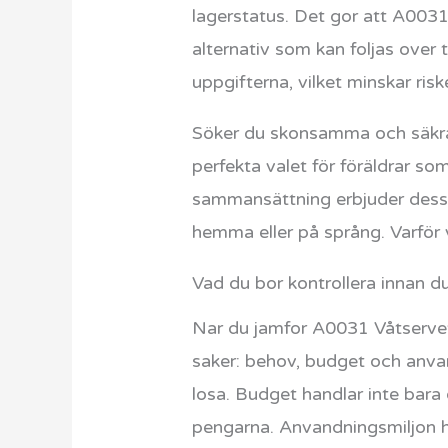
lagerstatus. Det gor att A0031 
alternativ som kan foljas over 
uppgifterna, vilket minskar ris
Söker du skonsamma och säkra 
perfekta valet för föräldrar so
sammansättning erbjuder dessa
hemma eller på språng. Varför 
Vad du bor kontrollera innan d
Nar du jamfor A0031 Våtservet
saker: behov, budget och anvan
losa. Budget handlar inte bara
pengarna. Anvandningsmiljon h