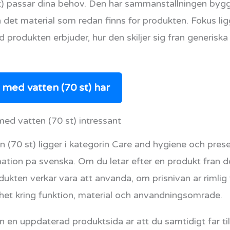
t) passar dina behov. Den har sammanstallningen bygg
h det material som redan finns for produkten. Fokus li
d produkten erbjuder, hur den skiljer sig fran generiska
med vatten (70 st) har
ed vatten (70 st) intressant
(70 st) ligger i kategorin Care and hygiene och prese
mation pa svenska. Om du letar efter en produkt fran det
odukten verkar vara att anvanda, om prisnivan ar rimli
gghet kring funktion, material och anvandningsomrade.
 en uppdaterad produktsida ar att du samtidigt far tillg