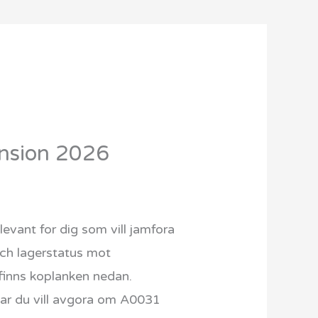
ension 2026
vant for dig som vill jamfora
och lagerstatus mot
n finns koplanken nedan.
nar du vill avgora om A0031