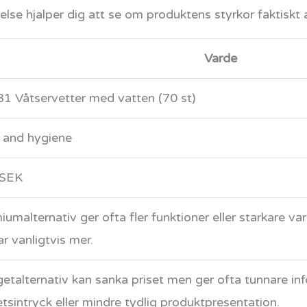
else hjalper dig att se om produktens styrkor faktiskt a
Varde
1 Våtservetter med vatten (70 st)
 and hygiene
 SEK
iumalternativ ger ofta fler funktioner eller starkare v
ar vanligtvis mer.
etalternativ kan sanka priset men ger ofta tunnare in
etsintryck eller mindre tydlig produktpresentation.