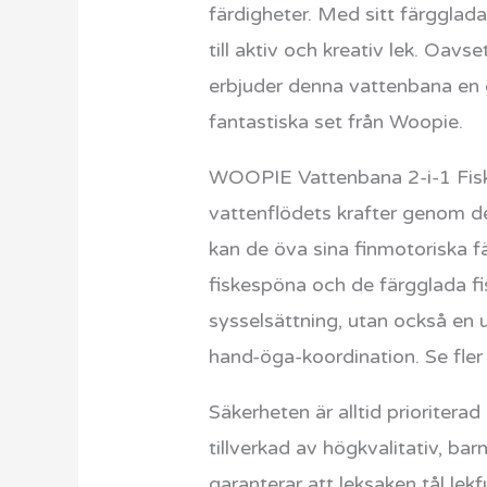
färdigheter. Med sitt färggla
till aktiv och kreativ lek. Oa
erbjuder denna vattenbana en 
fantastiska set från Woopie.
WOOPIE Vattenbana 2-i-1 Fiske
vattenflödets krafter genom de
kan de öva sina finmotoriska 
fiskespöna och de färgglada fis
sysselsättning, utan också en u
hand-öga-koordination. Se fler
Säkerheten är alltid prioriter
tillverkad av högkvalitativ, ba
garanterar att leksaken tål le