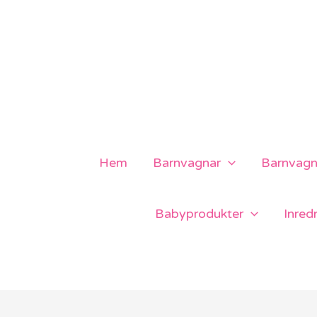
Hoppa
till
innehåll
Hem
Barnvagnar
Barnvagns
Babyprodukter
Inred