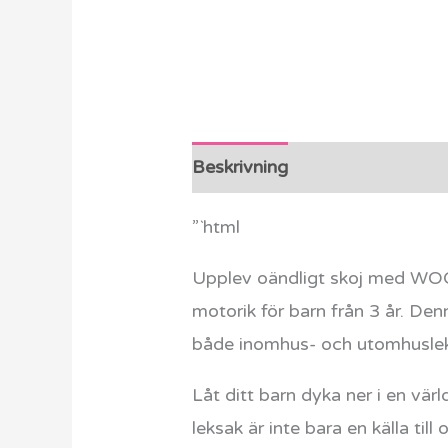
Beskrivning
Ytterligare info
”`html
Upplev oändligt skoj med WOOP
motorik för barn från 3 år. Den
både inomhus- och utomhuslek
Låt ditt barn dyka ner i en v
leksak är inte bara en källa til