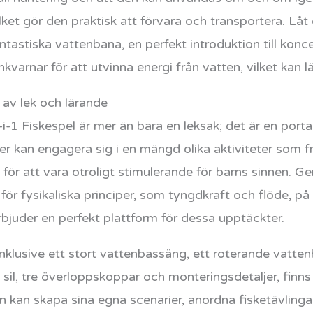
ket gör den praktisk att förvara och transportera. Låt 
astiska vattenbana, en perfekt introduktion till konce
nkvarnar för att utvinna energi från vatten, vilket kan
av lek och lärande
Fiskespel är mer än bara en leksak; det är en portal t
der kan engagera sig i en mängd olika aktiviteter som 
a för att vara otroligt stimulerande för barns sinnen. 
för fysikaliska principer, som tyngdkraft och flöde, på e
uder en perfekt plattform för dessa upptäckter.
nklusive ett stort vattenbassäng, ett roterande vattenhj
n sil, tre överloppskoppar och monteringsdetaljer, finns
en kan skapa sina egna scenarier, anordna fisketävling