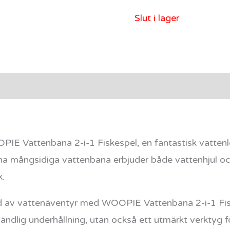
Slut i lager
rmation
Recensioner (0)
IE Vattenbana 2-i-1 Fiskespel, en fantastisk vattenl
na mångsidiga vattenbana erbjuder både vattenhjul och 
.
ärld av vattenäventyr med WOOPIE Vattenbana 2-i-1 Fi
l oändlig underhållning, utan också ett utmärkt verktyg f