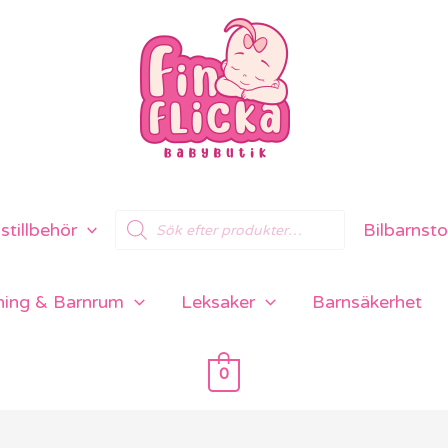
Products
tillbehör
Bilbarnsto
search
ning & Barnrum
Leksaker
Barnsäkerhet
0