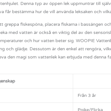
ttenhjulet. Denna typ av öppen lek uppmuntrar till sjä
va får bestämma hur de vill använda leksaken och vilka
t greppa fiskespöna, placera fiskarna i bassängen och 
leka med vatten är också en viktig del av den sensorisk
 temperaturer och hur vatten beter sig. WOOPIE Vattenb
ing och glädje. Dessutom är den enkel att rengöra, vilket
uppleva den magi som vattenlek kan erbjuda med denna
enskap
Från 3 år
Pojke/Flicka