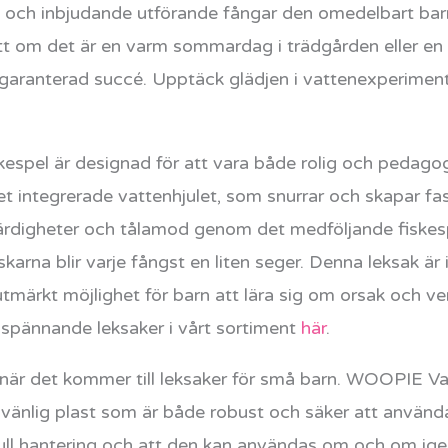
da och inbjudande utförande fångar den omedelbart ba
vsett om det är en varm sommardag i trädgården eller e
garanterad succé. Upptäck glädjen i vattenexperimen
spel är designad för att vara både rolig och pedagog
t integrerade vattenhjulet, som snurrar och skapar fas
färdigheter och tålamod genom det medföljande fiske
karna blir varje fångst en liten seger. Denna leksak är
tmärkt möjlighet för barn att lära sig om orsak och ve
 spännande leksaker i vårt sortiment
här
.
ad när det kommer till leksaker för små barn. WOOPIE V
rnvänlig plast som är både robust och säker att använd
kfull hantering och att den kan användas om och om ig