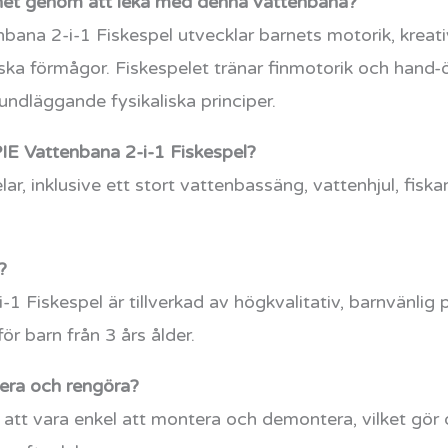
arnet genom att leka med denna vattenbana?
a 2-i-1 Fiskespel utvecklar barnets motorik, kreativi
iska förmågor. Fiskespelet tränar finmotorik och hand
undläggande fysikaliska principer.
IE Vattenbana 2-i-1 Fiskespel?
lar, inklusive ett stort vattenbassäng, vattenhjul, fiska
?
 Fiskespel är tillverkad av högkvalitativ, barnvänlig 
ör barn från 3 års ålder.
era och rengöra?
 att vara enkel att montera och demontera, vilket gör d