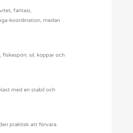
tet, fantasi,
-öga-koordination, medan
r, fiskespön, sil, koppar och
plast med en stabil och
en praktisk att förvara.