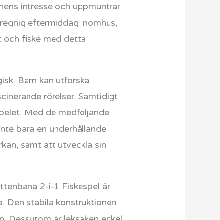
rnens intresse och uppmuntrar
n regnig eftermiddag inomhus,
t och fiske med detta
isk. Barn kan utforska
cinerande rörelser. Samtidigt
spelet. Med de medföljande
 inte bara en underhållande
rkan, samt att utveckla sin
attenbana 2-i-1 Fiskespel är
a. Den stabila konstruktionen
en. Dessutom är leksaken enkel