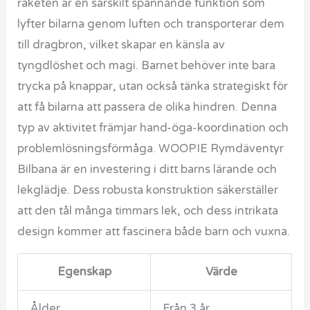
raketen är en särskilt spännande funktion som
lyfter bilarna genom luften och transporterar dem
till dragbron, vilket skapar en känsla av
tyngdlöshet och magi. Barnet behöver inte bara
trycka på knappar, utan också tänka strategiskt för
att få bilarna att passera de olika hindren. Denna
typ av aktivitet främjar hand-öga-koordination och
problemlösningsförmåga. WOOPIE Rymdäventyr
Bilbana är en investering i ditt barns lärande och
lekglädje. Dess robusta konstruktion säkerställer
att den tål många timmars lek, och dess intrikata
design kommer att fascinera både barn och vuxna.
Egenskap
Värde
Ålder
Från 3 år